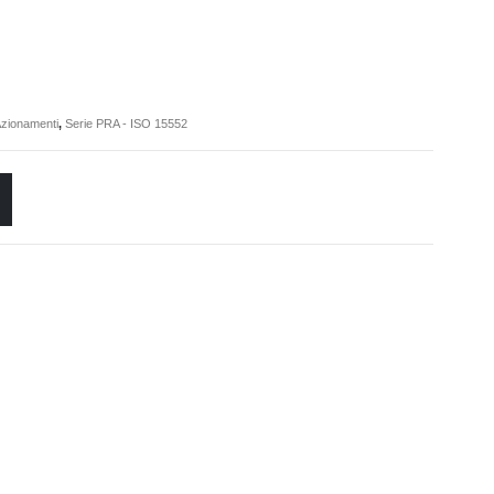
 Azionamenti
,
Serie PRA - ISO 15552