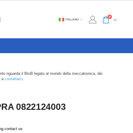
0
ITALIANO
anto riguarda il BtoB legato al mondo della meccatronica, dei
e a
contattarci
.
PRA 0822124003
ing contact us