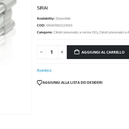
SIRAI
Availability:
Disponibile
COD:
SIRAV0822124003
Categorie:
Cilindri pneumatici a norma ISO
,
Cilindri pneumatici e
AGGIUNGI AL CARRELLO
Aventics
AGGIUNGI ALLA LISTA DEI DESIDERI