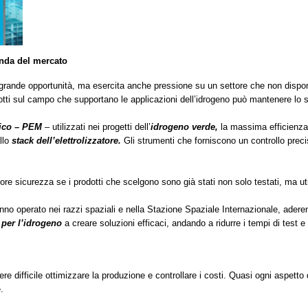
manda del mercato
rande opportunità, ma esercita anche pressione su un settore che non dispone 
tti sul campo che supportano le applicazioni dell’idrogeno può mantenere lo s
nico – PEM
– utilizzati nei progetti dell’
idrogeno verde,
la massima efficienza
llo
stack dell’elettrolizzatore.
Gli strumenti che forniscono un controllo pre
iore sicurezza se i prodotti che scelgono sono già stati non solo testati, ma uti
no operato nei razzi spaziali e nella Stazione Spaziale Internazionale, aderend
e per l’idrogeno
a creare soluzioni efficaci, andando a ridurre i tempi di test e
e difficile ottimizzare la produzione e controllare i costi. Quasi ogni aspetto
.