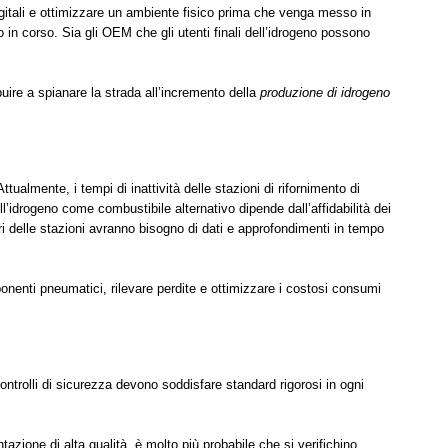
digitali e ottimizzare un ambiente fisico prima che venga messo in
 in corso. Sia gli OEM che gli utenti finali dell’idrogeno possono
re a spianare la strada all’incremento della
produzione di idrogeno
ualmente, i tempi di inattività delle stazioni di rifornimento di
ell’idrogeno come combustibile alternativo dipende dall’affidabilità dei
ri delle stazioni avranno bisogno di dati e approfondimenti in tempo
nenti pneumatici, rilevare perdite e ottimizzare i costosi consumi
ontrolli di sicurezza devono soddisfare standard rigorosi in ogni
zione di alta qualità, è molto più probabile che si verifichino