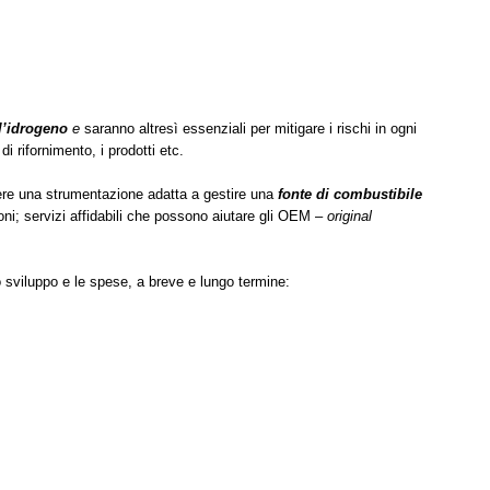
ll’idrogeno
e
saranno altresì essenziali per mitigare i rischi in ogni
di rifornimento, i prodotti etc.
dere una strumentazione adatta a gestire una
fonte di combustibile
ni; servizi affidabili che possono aiutare gli OEM –
o
riginal
o sviluppo e le spese, a breve e lungo termine: