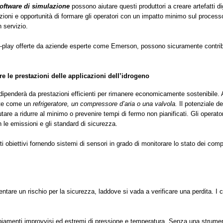
 software di simulazione
possono aiutare questi produttori a creare artefatti 
azioni e opportunità di formare gli operatori con un impatto minimo sul processo
 servizio.
play offerte da aziende esperte come Emerson, possono sicuramente contribui
e le prestazioni delle applicazioni dell’idrogeno
dipenderà da prestazioni efficienti per rimanere economicamente sostenibile. Att
te come un
refrigeratore, un compressore d’aria o una valvola.
Il potenziale d
re a ridurre al minimo o prevenire tempi di fermo non pianificati. Gli operato
n le emissioni e gli standard di sicurezza.
biettivi fornendo sistemi di sensori in grado di monitorare lo stato dei compo
tare un rischio per la sicurezza, laddove si vada a verificare una perdita. I c
biamenti improvvisi ed estremi di pressione e temperatura. Senza una strumenta