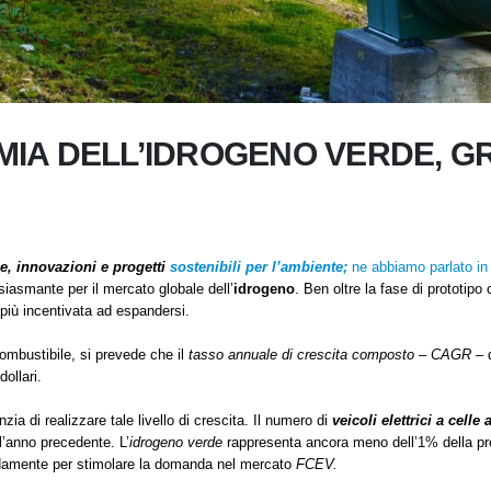
MIA DELL’IDROGENO VERDE, G
e, innovazioni e progetti
sostenibili per l’ambiente;
ne abbiamo parlato in 
asmante per il mercato globale dell’
idrogeno
. Ben oltre la fase di prototipo
 più incentivata ad espandersi.
ombustibile, si prevede che il
tasso annuale di crescita composto – CAGR –
d
dollari.
a di realizzare tale livello di crescita. Il numero di
veicoli elettrici a cell
ll’anno precedente. L’
idrogeno verde
rappresenta ancora meno dell’1% della pro
pidamente per stimolare la domanda nel mercato
FCEV.