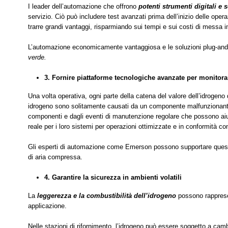
I leader dell’automazione che offrono
potenti strumenti digitali e
servizio. Ciò può includere test avanzati prima dell’inizio delle oper
trarre grandi vantaggi, risparmiando sui tempi e sui costi di messa in
L’automazione economicamente vantaggiosa e le soluzioni plug-and-
verde.
3. Fornire piattaforme tecnologiche avanzate per monitorar
Una volta operativa, ogni parte della catena del valore dell’idrogeno 
idrogeno sono solitamente causati da un componente malfunzionan
componenti e dagli eventi di manutenzione regolare che possono aiuta
reale per i loro sistemi per operazioni ottimizzate e in conformità co
Gli esperti di automazione come Emerson possono supportare questi o
di aria compressa.
4. Garantire la sicurezza in ambienti volatili
La
leggerezza e la combustibilità dell’idrogeno
possono rappresen
applicazione.
Nelle stazioni di rifornimento, l’idrogeno può essere soggetto a cam