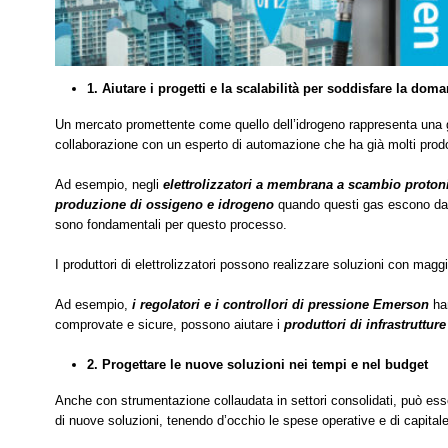
1. Aiutare i progetti e la scalabilità per soddisfare la do
Un mercato promettente come quello dell’idrogeno rappresenta una g
collaborazione con un esperto di automazione che ha già molti prodo
Ad esempio, negli
elettrolizzatori a membrana a scambio proto
produzione di ossigeno e idrogeno
quando questi gas escono da
sono fondamentali per questo processo.
I produttori di elettrolizzatori possono realizzare soluzioni con magg
Ad esempio,
i regolatori e i controllori di pressione Emerson
han
comprovate e sicure, possono aiutare i
produttori di infrastruttur
2. Progettare le nuove soluzioni nei tempi e nel budget
Anche con strumentazione collaudata in settori consolidati, può esser
di nuove soluzioni, tenendo d’occhio le spese operative e di capitale