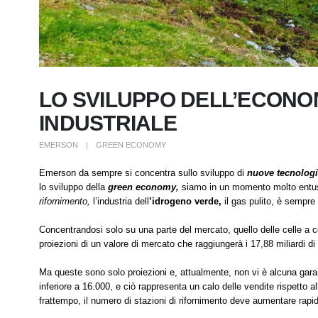
LO SVILUPPO DELL’ECONO
INDUSTRIALE
EMERSON
GREEN ECONOMY
Emerson da sempre si concentra sullo sviluppo di
nuove tecnologi
lo sviluppo della
green economy,
siamo in un momento molto entusi
rifornimento,
l’industria dell
’idrogeno verde,
il gas pulito, è sempre
Concentrandosi solo su una parte del mercato, quello delle celle a c
proiezioni di un valore di mercato che raggiungerà i 17,88 miliardi di 
Ma queste sono solo proiezioni e, attualmente, non vi è alcuna garanzi
inferiore a 16.000, e ciò rappresenta un calo delle vendite rispetto a
frattempo, il numero di stazioni di rifornimento deve aumentare ra