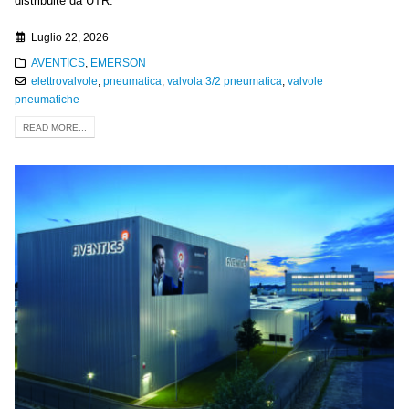
distribuite da UTR.
Luglio 22, 2026
AVENTICS
,
EMERSON
elettrovalvole
,
pneumatica
,
valvola 3/2 pneumatica
,
valvole
pneumatiche
READ MORE...