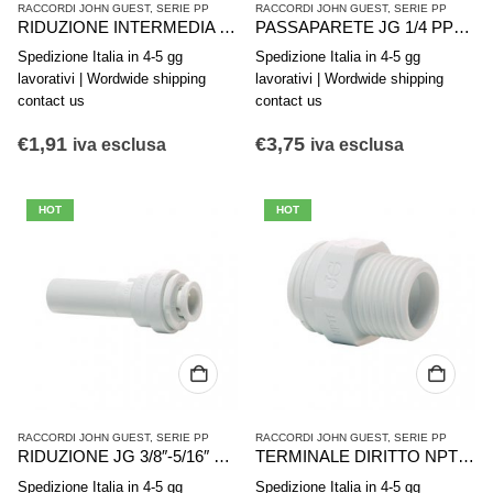
RACCORDI JOHN GUEST
,
SERIE PP
RACCORDI JOHN GUEST
,
SERIE PP
RIDUZIONE INTERMEDIA DIRITTA NPTF JG 3/8- 1/4 PP201208W
PASSAPARETE JG 1/4 PP1208W
Spedizione Italia in 4-5 gg
Spedizione Italia in 4-5 gg
lavorativi | Wordwide shipping
lavorativi | Wordwide shipping
contact us
contact us
€
1,91
€
3,75
iva esclusa
iva esclusa
HOT
HOT
RACCORDI JOHN GUEST
,
SERIE PP
RACCORDI JOHN GUEST
,
SERIE PP
RIDUZIONE JG 3/8″-5/16″ PP061210W
TERMINALE DIRITTO NPTF JG 1/4- 1/8 PP010821W
Spedizione Italia in 4-5 gg
Spedizione Italia in 4-5 gg