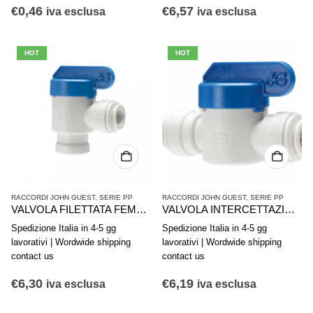
€
0,46
€
6,57
iva esclusa
iva esclusa
HOT
HOT
RACCORDI JOHN GUEST
,
SERIE PP
RACCORDI JOHN GUEST
,
SERIE PP
VALVOLA FILETTATA FEMMINA 1/4″ NPTF PPSV500822W
VALVOLA INTERCETTAZIONE PPSV041212W 3/8″
Spedizione Italia in 4-5 gg
Spedizione Italia in 4-5 gg
lavorativi | Wordwide shipping
lavorativi | Wordwide shipping
contact us
contact us
€
6,30
€
6,19
iva esclusa
iva esclusa