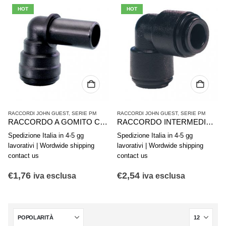
HOT
HOT
RACCORDI JOHN GUEST
,
SERIE PM
RACCORDI JOHN GUEST
,
SERIE PM
RACCORDO A GOMITO CON CODOLO JG-PM220808E 8-8
RACCORDO INTERMEDIO A GOMITO. JG-PM0310E 10-10
Spedizione Italia in 4-5 gg
Spedizione Italia in 4-5 gg
lavorativi | Wordwide shipping
lavorativi | Wordwide shipping
contact us
contact us
€
1,76
€
2,54
iva esclusa
iva esclusa