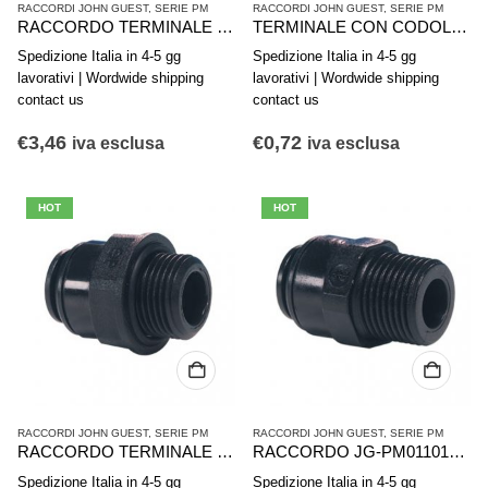
RACCORDI JOHN GUEST
,
SERIE PM
RACCORDI JOHN GUEST
,
SERIE PM
RACCORDO TERMINALE DIRITTO JG-PM011513E 15-3/8″
TERMINALE CON CODOLO JG-PM050611E 6×1/8″
Spedizione Italia in 4-5 gg
Spedizione Italia in 4-5 gg
lavorativi | Wordwide shipping
lavorativi | Wordwide shipping
contact us
contact us
€
3,46
€
0,72
iva esclusa
iva esclusa
HOT
HOT
RACCORDI JOHN GUEST
,
SERIE PM
RACCORDI JOHN GUEST
,
SERIE PM
RACCORDO TERMINALE DIRITTO JG-PM010812E 8-1/4″
RACCORDO JG-PM011012E 10-1/4″
Spedizione Italia in 4-5 gg
Spedizione Italia in 4-5 gg