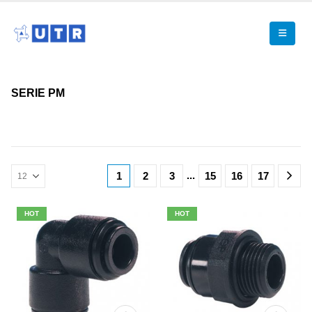
SERIE PM
...
1
2
3
15
16
17
HOT
HOT