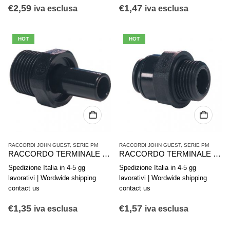
€
2,59
€
1,47
iva esclusa
iva esclusa
HOT
HOT
RACCORDI JOHN GUEST
,
SERIE PM
RACCORDI JOHN GUEST
,
SERIE PM
RACCORDO TERMINALE CON CODOLO PM051004E 10-1/2
RACCORDO TERMINALE DIRITTO JG-PM010813E 8-3/8″
Spedizione Italia in 4-5 gg
Spedizione Italia in 4-5 gg
lavorativi | Wordwide shipping
lavorativi | Wordwide shipping
contact us
contact us
€
1,35
€
1,57
iva esclusa
iva esclusa