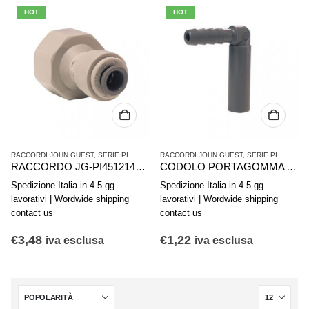
HOT
HOT
RACCORDI JOHN GUEST
,
SERIE PI
RACCORDI JOHN GUEST
,
SERIE PI
RACCORDO JG-PI451214FS 3/8″X 1/2 BS
CODOLO PORTAGOMMA A GOMITO JG 1/4- 1/4 PI290808S
Spedizione Italia in 4-5 gg
Spedizione Italia in 4-5 gg
lavorativi | Wordwide shipping
lavorativi | Wordwide shipping
contact us
contact us
€
3,48
€
1,22
iva esclusa
iva esclusa