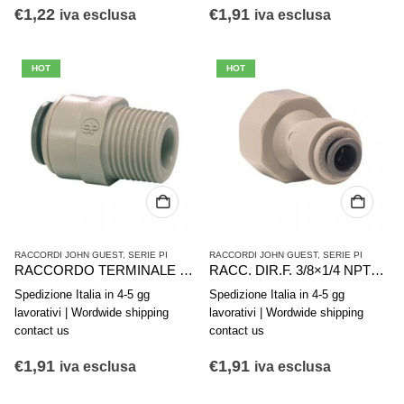
€
1,22
€
1,91
iva esclusa
iva esclusa
HOT
HOT
RACCORDI JOHN GUEST
,
SERIE PI
RACCORDI JOHN GUEST
,
SERIE PI
RACCORDO TERMINALE DIRITTO BSP 3/8-3/8 PI011203S
RACC. DIR.F. 3/8×1/4 NPTF JG-PI451222S
Spedizione Italia in 4-5 gg
Spedizione Italia in 4-5 gg
lavorativi | Wordwide shipping
lavorativi | Wordwide shipping
contact us
contact us
€
1,91
€
1,91
iva esclusa
iva esclusa