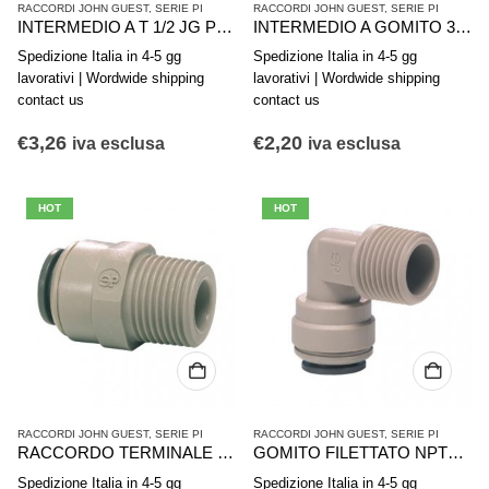
RACCORDI JOHN GUEST
,
SERIE PI
RACCORDI JOHN GUEST
,
SERIE PI
INTERMEDIO A T 1/2 JG PI0216S
INTERMEDIO A GOMITO 3/8″ JG PI0312S
Spedizione Italia in 4-5 gg
Spedizione Italia in 4-5 gg
lavorativi | Wordwide shipping
lavorativi | Wordwide shipping
contact us
contact us
€
3,26
€
2,20
iva esclusa
iva esclusa
HOT
HOT
RACCORDI JOHN GUEST
,
SERIE PI
RACCORDI JOHN GUEST
,
SERIE PI
RACCORDO TERMINALE DIRITTO BSP 3/8-3/8 -PI011213S
GOMITO FILETTATO NPTF JG 3/8″x3/8″ PI481223S
Spedizione Italia in 4-5 gg
Spedizione Italia in 4-5 gg