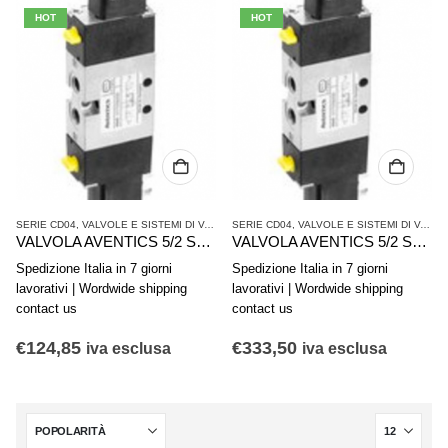
HOT
HOT
SERIE CD04
,
VALVOLE E SISTEMI DI VALVOLE AVENTICS
SERIE CD04
,
,
VALVOLE E SISTEMI DI VALVOLE AVENTICS
VALVOLE SINGOLE
VALVOLA AVENTICS 5/2 Serie CD04 5777265302
VALVOLA AVENTICS 5/2 Serie CD04 5777265280
Spedizione Italia in 7 giorni
Spedizione Italia in 7 giorni
lavorativi | Wordwide shipping
lavorativi | Wordwide shipping
contact us
contact us
€
124,85
€
333,50
iva esclusa
iva esclusa