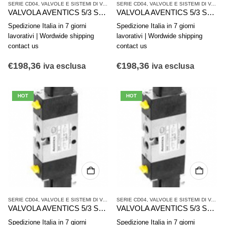
SERIE CD04
,
VALVOLE E SISTEMI DI VALVOLE AVENTICS
SERIE CD04
,
,
VALVOLE E SISTEMI DI VALVOLE AVENTICS
VALVOLE SINGOLE
VALVOLA AVENTICS 5/3 Serie CD04 5777425280
VALVOLA AVENTICS 5/3 Serie CD04 5777420220
Spedizione Italia in 7 giorni
Spedizione Italia in 7 giorni
lavorativi | Wordwide shipping
lavorativi | Wordwide shipping
contact us
contact us
€
198,36
€
198,36
iva esclusa
iva esclusa
HOT
HOT
SERIE CD04
,
VALVOLE E SISTEMI DI VALVOLE AVENTICS
SERIE CD04
,
,
VALVOLE E SISTEMI DI VALVOLE AVENTICS
VALVOLE SINGOLE
VALVOLA AVENTICS 5/3 Serie CD04 5777415302
VALVOLA AVENTICS 5/3 Serie CD04 5777415280
Spedizione Italia in 7 giorni
Spedizione Italia in 7 giorni