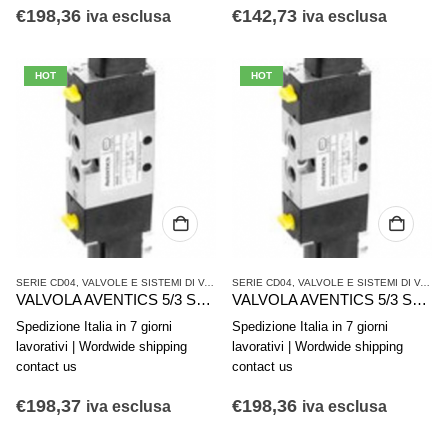
€
198,36
€
142,73
iva esclusa
iva esclusa
HOT
HOT
SERIE CD04
,
VALVOLE E SISTEMI DI VALVOLE AVENTICS
SERIE CD04
,
,
VALVOLE E SISTEMI DI VALVOLE AVENTICS
VALVOLE SINGOLE
VALVOLA AVENTICS 5/3 Serie CD04 5777405280
VALVOLA AVENTICS 5/3 Serie CD04 5777400220
Spedizione Italia in 7 giorni
Spedizione Italia in 7 giorni
lavorativi | Wordwide shipping
lavorativi | Wordwide shipping
contact us
contact us
€
198,37
€
198,36
iva esclusa
iva esclusa