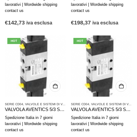
lavorativi | Wordwide shipping
lavorativi | Wordwide shipping
contact us
contact us
€
142,73
€
198,37
iva esclusa
iva esclusa
HOT
HOT
SERIE CD04
,
VALVOLE E SISTEMI DI VALVOLE AVENTICS
SERIE CD04
,
,
VALVOLE E SISTEMI DI VALVOLE AVENTICS
VALVOLE SINGOLE
VALVOLA AVENTICS 5/3 Serie CD04 5777410220
VALVOLA AVENTICS 5/3 Serie CD04 5777405302
Spedizione Italia in 7 giorni
Spedizione Italia in 7 giorni
lavorativi | Wordwide shipping
lavorativi | Wordwide shipping
contact us
contact us