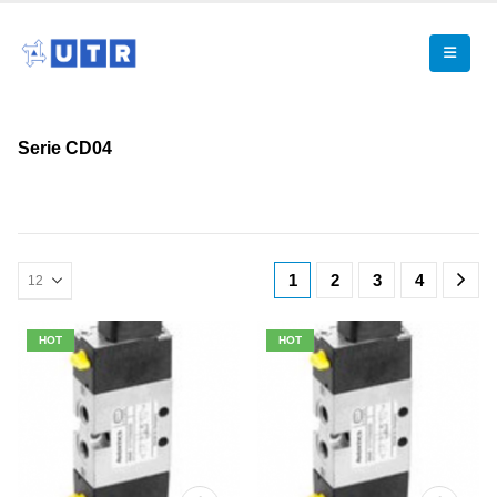
Serie CD04
1
2
3
4
HOT
HOT