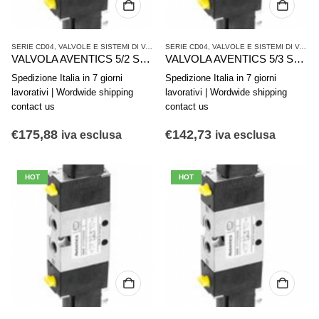
SERIE CD04
,
VALVOLE E SISTEMI DI VALVOLE AVENTICS
SERIE CD04
,
,
VALVOLE E SISTEMI DI VALVOLE AVENTICS
VALVOLE SINGOLE
VALVOLA AVENTICS 5/2 Serie CD04 R412008841
VALVOLA AVENTICS 5/3 Serie CD04 5777425302
Spedizione Italia in 7 giorni
Spedizione Italia in 7 giorni
lavorativi | Wordwide shipping
lavorativi | Wordwide shipping
contact us
contact us
€
175,88
€
142,73
iva esclusa
iva esclusa
HOT
HOT