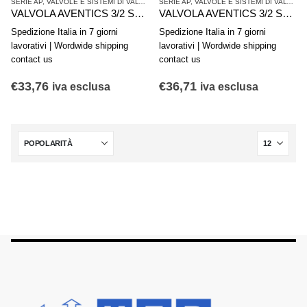
SERIE AP
,
VALVOLE E SISTEMI DI VALVOLE AVENTICS
SERIE AP
,
,
VALVOLE E SISTEMI DI VALVOLE AVENTICS
VALVOLE SINGOLE
VALVOLA AVENTICS 3/2 Serie AP 0820408004
VALVOLA AVENTICS 3/2 Serie AP 0820408003
Spedizione Italia in 7 giorni
Spedizione Italia in 7 giorni
lavorativi | Wordwide shipping
lavorativi | Wordwide shipping
contact us
contact us
€
33,76
€
36,71
iva esclusa
iva esclusa