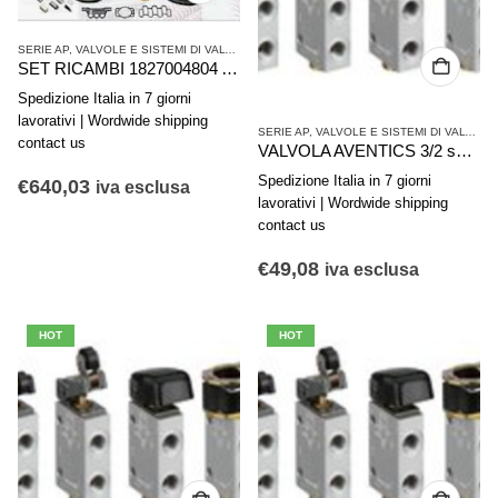
SERIE AP
,
VALVOLE E SISTEMI DI VALVOLE AVENTICS
,
VALVOLE SINGOLE
SET RICAMBI 1827004804 AVENTICS SERIE PRA C10A 125 AP. VITON
Spedizione Italia in 7 giorni
lavorativi | Wordwide shipping
SERIE AP
,
VALVOLE E SISTEMI DI VALVOLE AVENTICS
contact us
VALVOLA AVENTICS 3/2 serie AP R450055452
Spedizione Italia in 7 giorni
€
640,03
iva esclusa
lavorativi | Wordwide shipping
contact us
€
49,08
iva esclusa
HOT
HOT