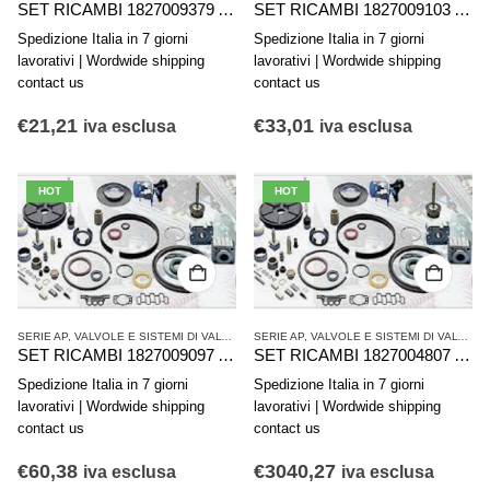
SET RICAMBI 1827009379 AVENTICS SERIE AP-NG4
SET RICAMBI 1827009103 AVENTICS SERIE AP-NG2,5
Spedizione Italia in 7 giorni
Spedizione Italia in 7 giorni
lavorativi | Wordwide shipping
lavorativi | Wordwide shipping
contact us
contact us
€
21,21
€
33,01
iva esclusa
iva esclusa
HOT
HOT
SERIE AP
,
VALVOLE E SISTEMI DI VALVOLE AVENTICS
SERIE AP
,
,
VALVOLE E SISTEMI DI VALVOLE AVENTICS
VALVOLE SINGOLE
SET RICAMBI 1827009097 AVENTICS SERIE AP-NG6
SET RICAMBI 1827004807 AVENTICS SERIE TRB C10A 250 AP. VITON
Spedizione Italia in 7 giorni
Spedizione Italia in 7 giorni
lavorativi | Wordwide shipping
lavorativi | Wordwide shipping
contact us
contact us
€
60,38
€
3040,27
iva esclusa
iva esclusa