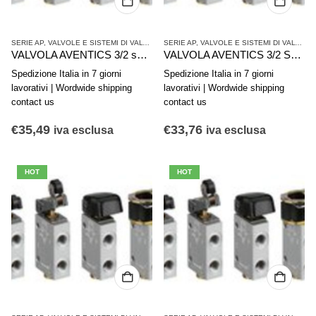
SERIE AP
,
VALVOLE E SISTEMI DI VALVOLE AVENTICS
SERIE AP
,
,
VALVOLE E SISTEMI DI VALVOLE AVENTICS
VALVOLE SINGOLE
VALVOLA AVENTICS 3/2 serie AP R450055451
VALVOLA AVENTICS 3/2 Serie AP 0820408005
Spedizione Italia in 7 giorni
Spedizione Italia in 7 giorni
lavorativi | Wordwide shipping
lavorativi | Wordwide shipping
contact us
contact us
€
35,49
€
33,76
iva esclusa
iva esclusa
HOT
HOT