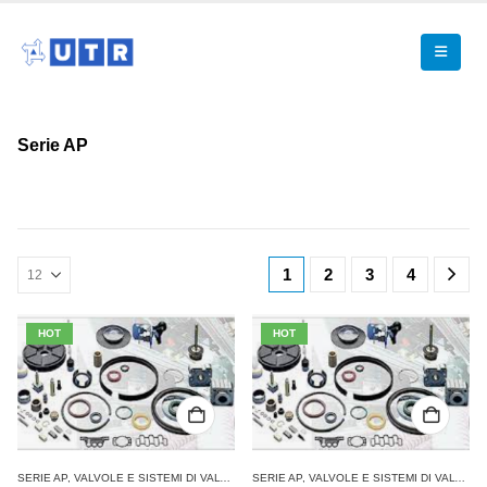
Serie AP
1
2
3
4
HOT
HOT
SERIE AP
,
VALVOLE E SISTEMI DI VALVOLE AVENTICS
SERIE AP
,
,
VALVOLE E SISTEMI DI VALVOLE AVENTICS
VALVOLE SINGOLE