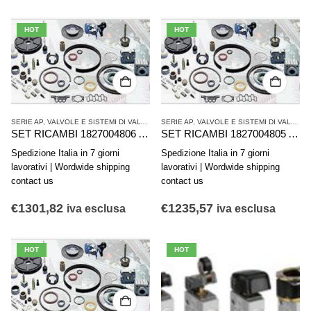
HOT
HOT
SERIE AP
,
VALVOLE E SISTEMI DI VALVOLE AVENTICS
SERIE AP
,
,
VALVOLE E SISTEMI DI VALVOLE AVENTICS
VALVOLE SINGOLE
SET RICAMBI 1827004806 AVENTICS SERIE TRB C10A 200 AP. VITON
SET RICAMBI 1827004805 AVENTICS SERIE TRB C10A 160 AP. VITON
Spedizione Italia in 7 giorni
Spedizione Italia in 7 giorni
lavorativi | Wordwide shipping
lavorativi | Wordwide shipping
contact us
contact us
€
1301,82
€
1235,57
iva esclusa
iva esclusa
HOT
HOT