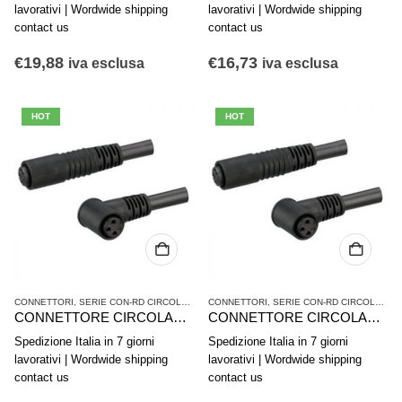
lavorativi | Wordwide shipping
lavorativi | Wordwide shipping
contact us
contact us
€
19,88
€
16,73
iva esclusa
iva esclusa
HOT
HOT
CONNETTORI
,
SERIE CON-RD CIRCOLARE A INNESTO
CONNETTORI
,
VALVOLE E SISTEMI DI VALVOLE
,
SERIE CON-RD CIRCOLARE A INNESTO
CONNETTORE CIRCOLARE AD INNESTO AVENTICS SERIE CON-RD 1834484178
CONNETTORE CIRCOLARE AD INNESTO AVENTICS SERIE CON-RD 1834484177
Spedizione Italia in 7 giorni
Spedizione Italia in 7 giorni
lavorativi | Wordwide shipping
lavorativi | Wordwide shipping
contact us
contact us