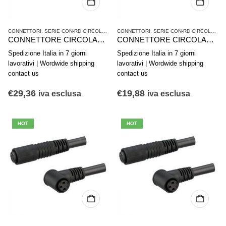
CONNETTORI
,
SERIE CON-RD CIRCOLARE A INNESTO
CONNETTORI
,
VALVOLE E SISTEMI DI VALVOLE
,
SERIE CON-RD CIRCOLARE A INNESTO
CONNETTORE CIRCOLARE AD INNESTO AVENTICS SERIE CON-RD 1834484261
CONNETTORE CIRCOLARE AD INNESTO AVENTICS SERIE CON-RD 1834484260
Spedizione Italia in 7 giorni
Spedizione Italia in 7 giorni
lavorativi | Wordwide shipping
lavorativi | Wordwide shipping
contact us
contact us
€
29,36
€
19,88
iva esclusa
iva esclusa
HOT
HOT