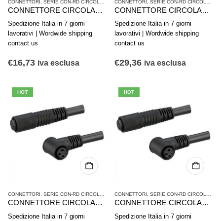
CONNETTORI
,
SERIE CON-RD CIRCOLARE A INNESTO
CONNETTORI
,
VALVOLE E SISTEMI DI VALVOLE
,
SERIE CON-RD CIRCOLARE A INNESTO
CONNETTORE CIRCOLARE AD INNESTO AVENTICS SERIE CON-RD 1834484259
CONNETTORE CIRCOLARE AD INNESTO AVENTICS SERIE CON-RD 1834484258
Spedizione Italia in 7 giorni
Spedizione Italia in 7 giorni
lavorativi | Wordwide shipping
lavorativi | Wordwide shipping
contact us
contact us
€
16,73
€
29,36
iva esclusa
iva esclusa
HOT
HOT
CONNETTORI
,
SERIE CON-RD CIRCOLARE A INNESTO
CONNETTORI
,
VALVOLE E SISTEMI DI VALVOLE
,
SERIE CON-RD CIRCOLARE A INNESTO
CONNETTORE CIRCOLARE AD INNESTO AVENTICS SERIE CON-RD 1834484257
CONNETTORE CIRCOLARE AD INNESTO AVENTICS SERIE CON-RD 1834484256
Spedizione Italia in 7 giorni
Spedizione Italia in 7 giorni