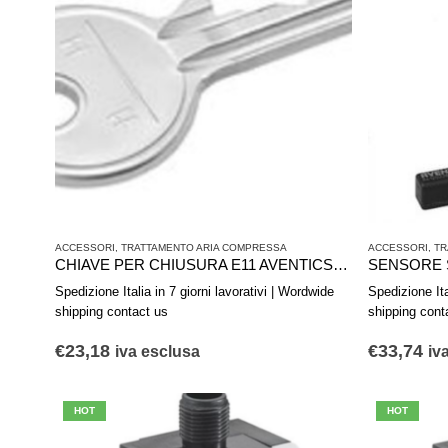
ACCESSORI
,
TRATTAMENTO ARIA COMPRESSA
ACCESSORI
,
TR
CHIAVE PER CHIUSURA E11 AVENTICS R961403407
Spedizione Italia in 7 giorni lavorativi | Wordwide
Spedizione Ita
shipping contact us
shipping cont
€
23,18
€
33,74
iva esclusa
iv
HOT
HOT