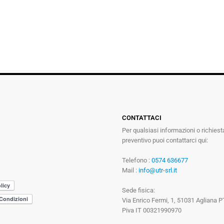
CONTATTACI
Per qualsiasi informazioni o richiest
preventivo puoi contattarci qui:
Telefono :
0574 636677
Mail :
info@utr-srl.it
Sede fisica:
Via Enrico Fermi, 1, 51031 Agliana P
Piva IT 00321990970