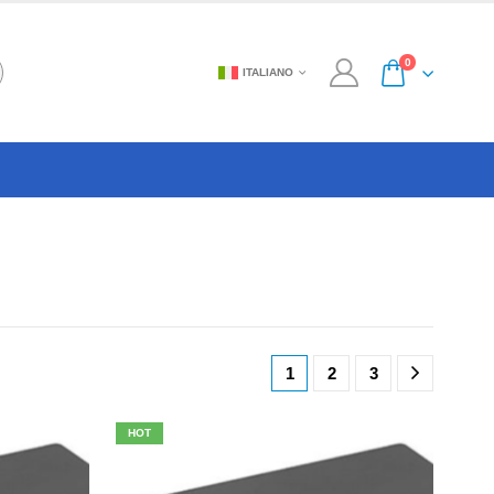
0
ITALIANO
1
2
3
HOT