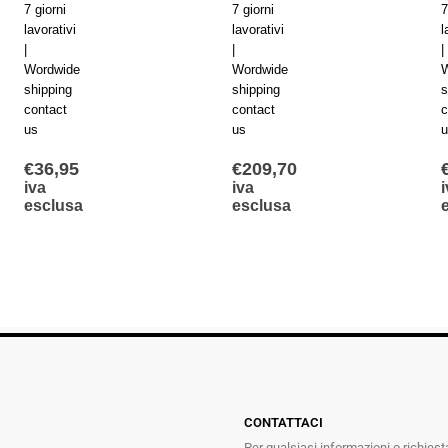
7 giorni
7 giorni
7
lavorativi
lavorativi
l
|
|
|
Wordwide
Wordwide
W
shipping
shipping
s
contact
contact
c
us
us
u
€
36,95
€
209,70
iva
iva
i
esclusa
esclusa
CONTATTACI
Per qualsiasi informazioni o richiest