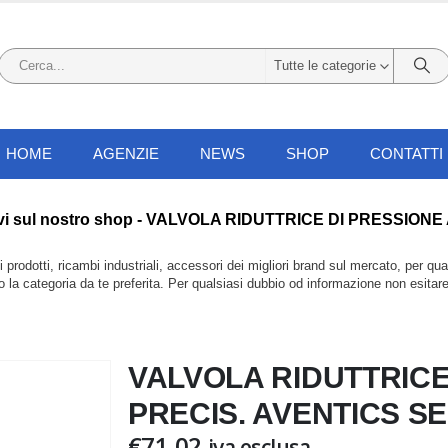
Tutte le categorie
HOME
AGENZIE
NEWS
SHOP
CONTATTI
li li trovi sul nostro shop - VALVOLA RIDUTTRICE DI PRES
prodotti, ricambi industriali, accessori dei migliori brand sul mercato, per qu
do la categoria da te preferita. Per qualsiasi dubbio od informazione non esitar
VALVOLA RIDUTTRICE
PRECIS. AVENTICS SE
€
71,02
iva esclusa