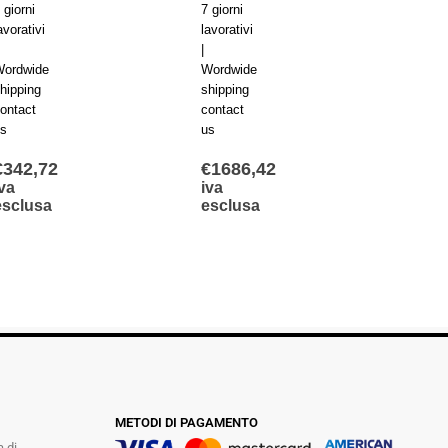
 giorni
7 giorni
7 giorn
avorativi
lavorativi
lavorat
|
|
ordwide
Wordwide
Wordw
hipping
shipping
shippi
ontact
contact
contac
s
us
us
€
342,72
€
1686,42
€
36,
va
iva
iva
esclusa
esclusa
escl
METODI DI PAGAMENTO
a di