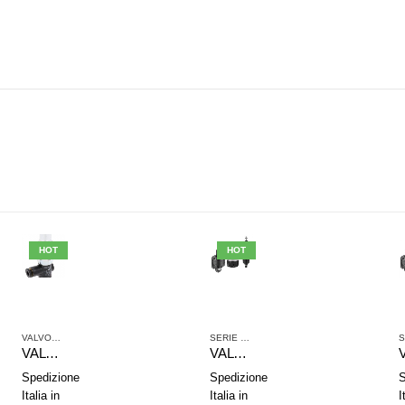
HOT
HOT
E
,
VALVOLE RIDUTTRICI DI PRESSIONE AD AZIONAMENTO MANUALE
VALVOLE RIDUTTRICI DI PRESSIONE
SERIE PR1 VALVOLE AD ALTA PRECISIONE
VALVOLA RIDUTTRICE PRESSIONE AVENTICS 0821302085
VALVOLA RIDUTTRICE PRESS. AVENTICS SERIE PR1-RG 0821302555
Spedizione
Spedizione
S
Italia in
Italia in
I