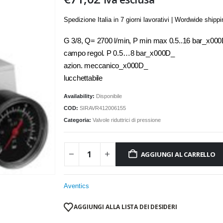
Spedizione Italia in 7 giorni lavorativi | Wordwide shipp
G 3/8, Q= 2700 l/min, P min max 0.5..16 bar_x00
campo regol. P 0.5…8 bar_x000D_
azion. meccanico_x000D_
lucchettabile
Availability:
Disponibile
COD:
SIRAVR412006155
Categoria:
Valvole riduttrici di pressione
AGGIUNGI AL CARRELLO
Aventics
AGGIUNGI ALLA LISTA DEI DESIDERI