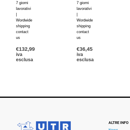
7 giorni
7 giorni
lavorativi
lavorativi
|
|
Wordwide
Wordwide
shipping
shipping
contact
contact
us
us
€
132,99
€
36,45
iva
iva
esclusa
esclusa
ALTRE INFO
News