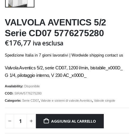
VALVOLA AVENTICS 5/2
Serie CD07 5776275280
€
176,77
iva esclusa
Spedizione Italia in 7 giorni lavorativi | Wordwide shipping contact us
Valvola Aventics 5/2, serie CD07, 1200 l/min, bistabile_x000D_
G 1/4, pilotaggio interno, V 230 AC_x000D_
Availability:
Disponibile
COD:
SIRAV5776275280
Categorie:
Serie CD07
,
Valvole e sistemi di valvole Aventics
,
Valvole singole
AGGIUNGI AL CARRELLO