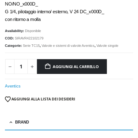
NO/NO_x000D_
G 1/4, pilotaggio interno/ esterno, V 24 DC_x000D_
con ritorno a molla
Availability:
Disponibile
COD:
SIRAVR422102179
Categorie:
Serie TC15
,
Valvole e sistemi di valvole Aventics
,
Valvole singole
AGGIUNGI AL CARRELLO
Aventics
AGGIUNGI ALLA LISTA DEI DESIDERI
BRAND