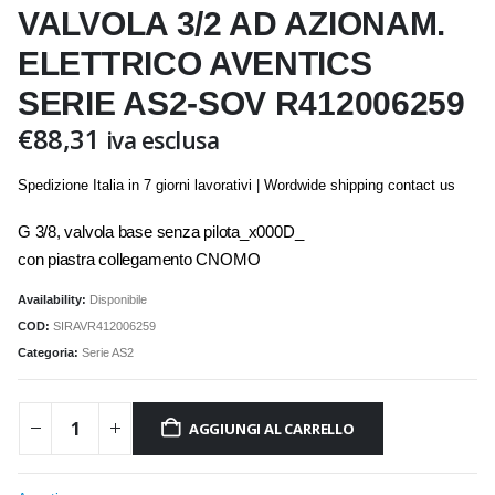
VALVOLA 3/2 AD AZIONAM.
ELETTRICO AVENTICS
SERIE AS2-SOV R412006259
€
88,31
iva esclusa
Spedizione Italia in 7 giorni lavorativi | Wordwide shipping contact us
G 3/8, valvola base senza pilota_x000D_
con piastra collegamento CNOMO
Availability:
Disponibile
COD:
SIRAVR412006259
Categoria:
Serie AS2
AGGIUNGI AL CARRELLO