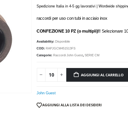
Spedizione Italia in 4-5 gg lavorativi | Wordwide shippi
raccordi per uso con tubi in acciaio inox
CONFEZIONE 10 PZ (o multipli)!!
Selezionare 
Availability:
Disponibile
COD:
RAPJGCM451513FS
Categorie:
Raccordi John Guest
,
SERIE CM
AGGIUNGI AL CARRELLO
John Guest
AGGIUNGI ALLA LISTA DEI DESIDERI