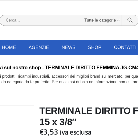
Tutte le categorie
HOME
AGENZIE
NEWS
SHOP
CONTATTI
 li trovi sul nostro shop - TERMINALE DIRITTO FEMMINA JG-C
prodotti, ricambi industriali, accessori dei migliori brand sul mercato, per qu
do la categoria da te preferita. Per qualsiasi dubbio od informazione non esitar
TERMINALE DIRITTO 
15 x 3/8″
€
3,53
iva esclusa