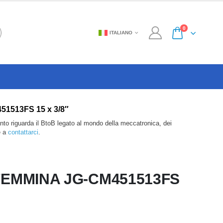
0
ITALIANO
M451513FS 15 x 3/8″
anto riguarda il BtoB legato al mondo della meccatronica, dei
e a
contattarci
.
FEMMINA JG-CM451513FS