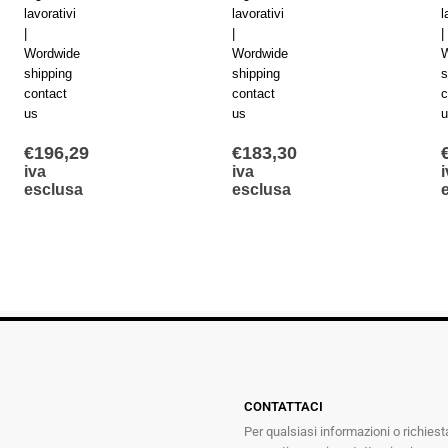
lavorativi
lavorativi
l
|
|
|
Wordwide
Wordwide
W
shipping
shipping
s
contact
contact
c
us
us
u
€
196,29
€
183,30
iva
iva
i
esclusa
esclusa
CONTATTACI
Per qualsiasi informazioni o richiest