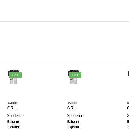
HOT
HOT
,
TRATTAMENTO ARIA COMPRESSA
RACCORDI JOHN GUEST
,
SERIE NL2
,
TRATTAMENTO ARIA COMPRESSA
RACCORDI JOHN GUEST
,
SERIE NL2
,
TRAT
GRUPPO DI TRATTAMENTO ARIA IN 2 PARTI AVENTICS SERIE NL2-ACD 0821300402
GRUPPO DI TRATTAMENTO ARIA IN 2 PARTI AVENTICS SERIE NL4-ACD 0821300500
Spedizione
Spedizione
S
Italia in
Italia in
I
7 giorni
7 giorni
7