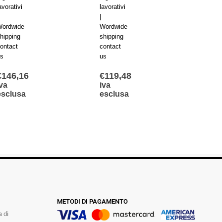
avorativi
lavorativi
lavorat
|
|
ordwide
Wordwide
Wordw
hipping
shipping
shippi
ontact
contact
contac
s
us
us
€
146,16
€
119,48
€
221
va
iva
iva
esclusa
esclusa
escl
METODI DI PAGAMENTO
a di