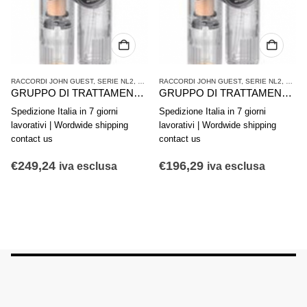
ATTAMENTO ARIA COMPRESSA
RACCORDI JOHN GUEST
,
SERIE NL2
,
TRATTAMENTO ARIA COMPRESSA
RACCORDI JOHN GUEST
,
SERIE NL2
,
TRAT
GRUPPO DI TRATTAMENTO ARIA IN 2 PARTI AVENTICS SERIE NL4-ACD 0821300504
GRUPPO DI TRATTAMENTO ARIA IN 2 PARTI AVENTICS SERIE NL2-ACD 0821300432
Spedizione Italia in 7 giorni
Spedizione Italia in 7 giorni
lavorativi | Wordwide shipping
lavorativi | Wordwide shipping
contact us
contact us
€
249,24
€
196,29
iva esclusa
iva esclusa