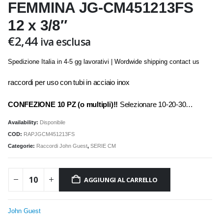
FEMMINA JG-CM451213FS
12 x 3/8″
€
2,44
iva esclusa
Spedizione Italia in 4-5 gg lavorativi | Wordwide shipping contact us
raccordi per uso con tubi in acciaio inox
CONFEZIONE 10 PZ (o multipli)!!
Selezionare 10-20-30…
Availability:
Disponibile
COD:
RAPJGCM451213FS
Categorie:
Raccordi John Guest
,
SERIE CM
AGGIUNGI AL CARRELLO
John Guest