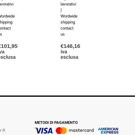
avorativi
lavorativi
lavorat
|
|
ordwide
Wordwide
Wordw
hipping
shipping
shippi
ontact
contact
contac
s
us
us
€
101,95
€
146,16
€
249
va
iva
iva
esclusa
esclusa
escl
METODI DI PAGAMENTO
a di