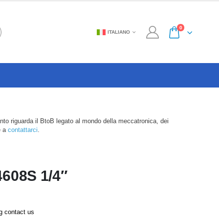
0
ITALIANO
anto riguarda il BtoB legato al mondo della meccatronica, dei
e a
contattarci
.
608S 1/4″
ng contact us