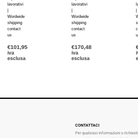
lavorativi
lavorativi
l
|
|
|
Wordwide
Wordwide
W
shipping
shipping
s
contact
contact
c
us
us
u
€
101,95
€
170,48
iva
iva
i
esclusa
esclusa
CONTATTACI
Per qualsiasi informazioni o richiest