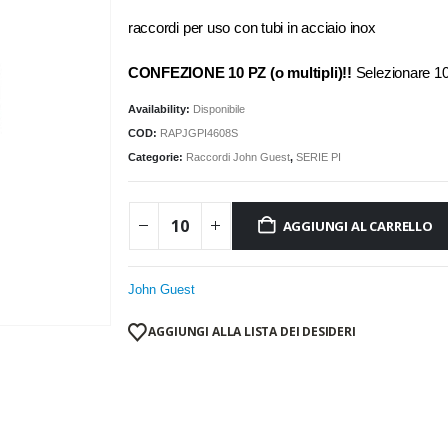
raccordi per uso con tubi in acciaio inox
CONFEZIONE 10 PZ (o multipli)!!
Selezionare 
Availability:
Disponibile
COD:
RAPJGPI4608S
Categorie:
Raccordi John Guest
,
SERIE PI
AGGIUNGI AL CARRELLO
John Guest
AGGIUNGI ALLA LISTA DEI DESIDERI