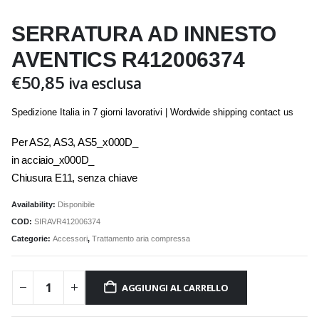
SERRATURA AD INNESTO
AVENTICS R412006374
€
50,85
iva esclusa
Spedizione Italia in 7 giorni lavorativi | Wordwide shipping contact us
Per AS2, AS3, AS5_x000D_
in acciaio_x000D_
Chiusura E11, senza chiave
Availability:
Disponibile
COD:
SIRAVR412006374
Categorie:
Accessori
,
Trattamento aria compressa
AGGIUNGI AL CARRELLO