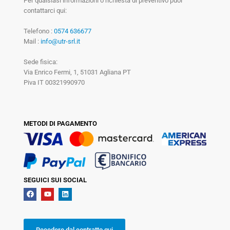
Per qualsiasi informazioni o richiesta di preventivo puoi
contattarci qui:
Telefono :
0574 636677
Mail :
info@utr-srl.it
Sede fisica:
Via Enrico Fermi, 1, 51031 Agliana PT
Piva IT 00321990970
METODI DI PAGAMENTO
SEGUICI SUI SOCIAL
Recedere dal contratto qui