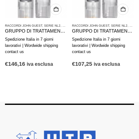
ATTAMENTO ARIA COMPRESSA
RACCORDI JOHN GUEST
,
SERIE NL2
,
TRATTAMENTO ARIA COMPRESSA
RACCORDI JOHN GUEST
,
SERIE NL2
,
TRAT
GRUPPO DI TRATTAMENTO ARIA IN 2 PARTI AVENTICS SERIE NL2-ACD 0821300433
GRUPPO DI TRATTAMENTO ARIA IN 2 PARTI AVENTICS SERIE NL2-ACD 0821300400
Spedizione Italia in 7 giorni
Spedizione Italia in 7 giorni
lavorativi | Wordwide shipping
lavorativi | Wordwide shipping
contact us
contact us
€
146,16
€
107,25
iva esclusa
iva esclusa