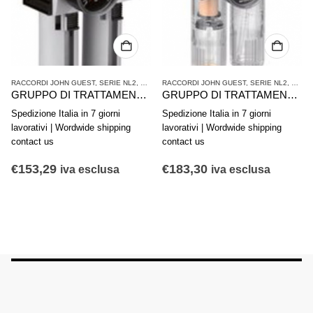
ATTAMENTO ARIA COMPRESSA
RACCORDI JOHN GUEST
,
SERIE NL2
,
TRATTAMENTO ARIA COMPRESSA
RACCORDI JOHN GUEST
,
SERIE NL2
,
TRAT
GRUPPO DI TRATTAMENTO ARIA IN 2 PARTI AVENTICS SERIE AS2-ACD R412006300
GRUPPO DI TRATTAMENTO ARIA IN 2 PARTI AVENTICS SERIE NL4-ACD 0821300500
Spedizione Italia in 7 giorni
Spedizione Italia in 7 giorni
lavorativi | Wordwide shipping
lavorativi | Wordwide shipping
contact us
contact us
€
153,29
€
183,30
iva esclusa
iva esclusa