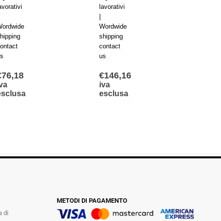
avorativi
lavorativi
lavorat
|
|
ordwide
Wordwide
Wordw
hipping
shipping
shippi
ontact
contact
contac
s
us
us
€
76,18
€
146,16
€
107
va
iva
iva
esclusa
esclusa
escl
METODI DI PAGAMENTO
a di