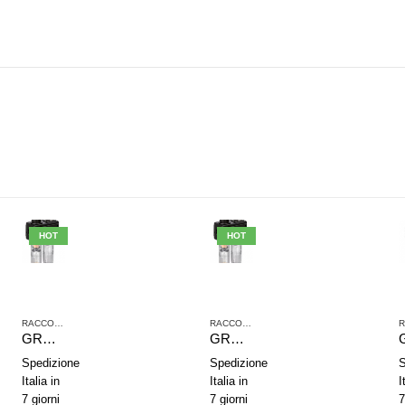
HOT
HOT
,
TRATTAMENTO ARIA COMPRESSA
RACCORDI JOHN GUEST
,
SERIE NL2
,
TRATTAMENTO ARIA COMPRESSA
RACCORDI JOHN GUEST
,
SERIE NL2
,
TRAT
GRUPPO DI TRATTAMENTO ARIA IN 2 PARTI AVENTICS SERIE NL2-ACD 0821300404
GRUPPO DI TRATTAMENTO ARIA IN 2 PARTI AVENTICS SERIE NL4-ACD 0821300531
Spedizione
Spedizione
S
Italia in
Italia in
I
7 giorni
7 giorni
7