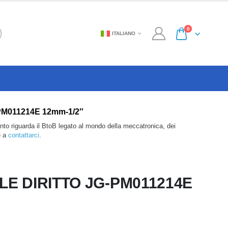
0
ITALIANO
G-PM011214E 12mm-1/2″
anto riguarda il BtoB legato al mondo della meccatronica, dei
e a
contattarci
.
E DIRITTO JG-PM011214E