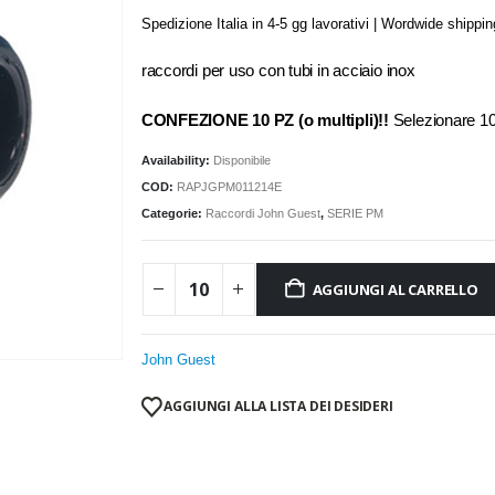
Spedizione Italia in 4-5 gg lavorativi | Wordwide shippi
raccordi per uso con tubi in acciaio inox
CONFEZIONE 10 PZ (o multipli)!!
Selezionare 
Availability:
Disponibile
COD:
RAPJGPM011214E
Categorie:
Raccordi John Guest
,
SERIE PM
AGGIUNGI AL CARRELLO
John Guest
AGGIUNGI ALLA LISTA DEI DESIDERI