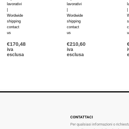
lavorativi
lavorativi
l
|
|
|
Wordwide
Wordwide
W
shipping
shipping
s
contact
contact
c
us
us
u
€
170,48
€
210,60
iva
iva
i
esclusa
esclusa
CONTATTACI
Per qualsiasi informazioni o richiest