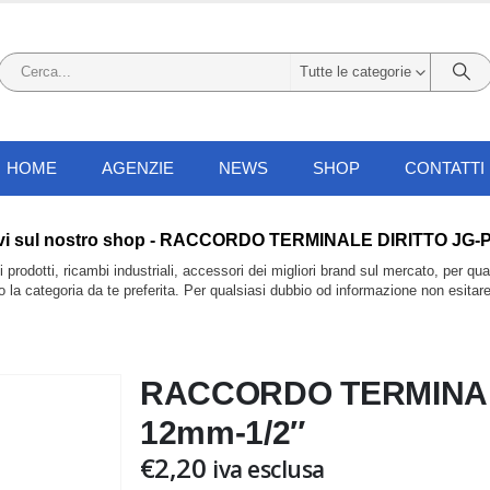
Tutte le categorie
HOME
AGENZIE
NEWS
SHOP
CONTATTI
i li trovi sul nostro shop - RACCORDO TERMINALE DIRITTO J
prodotti, ricambi industriali, accessori dei migliori brand sul mercato, per qu
do la categoria da te preferita. Per qualsiasi dubbio od informazione non esitar
RACCORDO TERMINAL
12mm-1/2″
€
2,20
iva esclusa