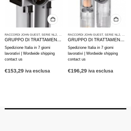
ATTAMENTO ARIA COMPRESSA
RACCORDI JOHN GUEST
,
SERIE NL2
,
TRATTAMENTO ARIA COMPRESSA
RACCORDI JOHN GUEST
,
SERIE NL2
,
TRAT
GRUPPO DI TRATTAMENTO ARIA IN 2 PARTI AVENTICS SERIE AS2-ACD R412006300
GRUPPO DI TRATTAMENTO ARIA IN 2 PARTI AVENTICS SERIE NL2-ACD 0821300402
Spedizione Italia in 7 giorni
Spedizione Italia in 7 giorni
lavorativi | Wordwide shipping
lavorativi | Wordwide shipping
contact us
contact us
€
153,29
€
196,29
iva esclusa
iva esclusa