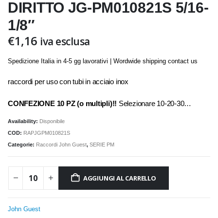
DIRITTO JG-PM010821S 5/16-
1/8″
€
1,16
iva esclusa
Spedizione Italia in 4-5 gg lavorativi | Wordwide shipping contact us
raccordi per uso con tubi in acciaio inox
CONFEZIONE 10 PZ (o multipli)!!
Selezionare 10-20-30…
Availability:
Disponibile
COD:
RAPJGPM010821S
Categorie:
Raccordi John Guest
,
SERIE PM
AGGIUNGI AL CARRELLO
John Guest