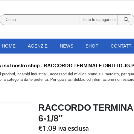
Tutte le categorie
HOME
AGENZIE
NEWS
SHOP
CONTATTI
i li trovi sul nostro shop - RACCORDO TERMINALE DIRITTO JG
prodotti, ricambi industriali, accessori dei migliori brand sul mercato, per qu
do la categoria da te preferita. Per qualsiasi dubbio od informazione non esitar
RACCORDO TERMINAL
6-1/8″
€
1,09
iva esclusa