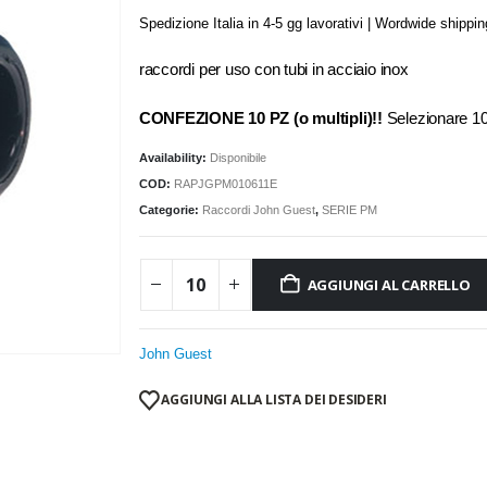
Spedizione Italia in 4-5 gg lavorativi | Wordwide shippi
raccordi per uso con tubi in acciaio inox
CONFEZIONE 10 PZ (o multipli)!!
Selezionare 
Availability:
Disponibile
COD:
RAPJGPM010611E
Categorie:
Raccordi John Guest
,
SERIE PM
AGGIUNGI AL CARRELLO
John Guest
AGGIUNGI ALLA LISTA DEI DESIDERI