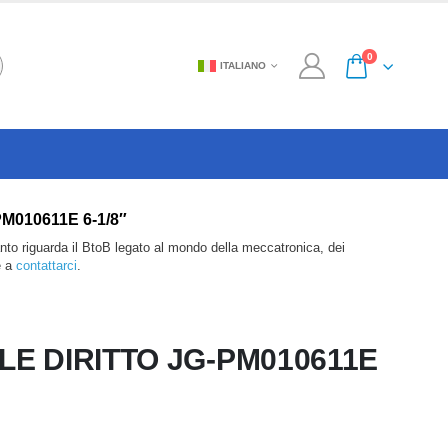
0
ITALIANO
-PM010611E 6-1/8″
anto riguarda il BtoB legato al mondo della meccatronica, dei
e a
contattarci
.
E DIRITTO JG-PM010611E