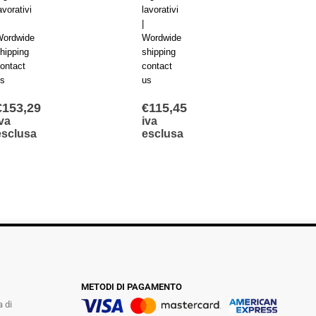
avorativi
lavorativi
lavorat
|
|
ordwide
Wordwide
Wordw
hipping
shipping
shippi
ontact
contact
contac
s
us
us
€
153,29
€
115,45
€
210
va
iva
iva
esclusa
esclusa
escl
METODI DI PAGAMENTO
a di