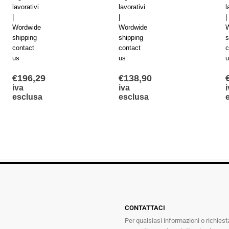
lavorativi
lavorativi
l
|
|
|
Wordwide
Wordwide
W
shipping
shipping
s
contact
contact
c
us
us
u
€
196,29
€
138,90
iva
iva
i
esclusa
esclusa
CONTATTACI
Per qualsiasi informazioni o richiest