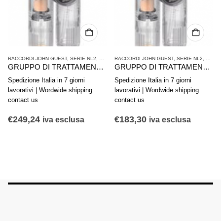
NL2
,
TRATTAMENTO ARIA COMPRESSA
RACCORDI JOHN GUEST
,
SERIE NL2
,
TRATTAMENTO ARIA COMPRESSA
RACCORDI JOHN GUEST
,
SERIE NL2
GRUPPO DI TRATTAMENTO ARIA IN 2 PARTI AVENTICS SERIE NL4-ACD 0821300504
GRUPPO DI TRATTAMENTO ARIA IN 2 PARTI AVENTICS SERIE NL4-ACD 0821300500
GRUP
Spedizione Italia in 7 giorni
Spedizione Italia in 7 giorni
ng
lavorativi | Wordwide shipping
lavorativi | Wordwide shipping
contact us
contact us
€
183,30
€
234,71
iva esclusa
iva esclusa