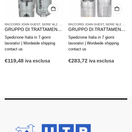
2
,
TRATTAMENTO ARIA COMPRESSA
RACCORDI JOHN GUEST
,
SERIE NL2
,
TRATTAMENTO ARIA COMPRESSA
RACCORDI JOHN GUEST
,
SERIE NL2
,
GRUPPO DI TRATTAMENTO ARIA IN 2 PARTI AVENTICS SERIE NL1-ACD 0821300732
GRUPPO DI TRATTAMENTO ARIA IN 2 PARTI AVENTICS SERIE NL4-ACD 0821300502
GRUPPO DI TRATTAMENTO ARIA IN 2 PARTI AVENTICS SERIE NL1-
Spedizione Italia in 7 giorni
Spedizione Italia in 7 giorni
lavorativi | Wordwide shipping
lavorativi | Wordwide shipping
contact us
contact us
€
283,72
€
115,45
iva esclusa
iva esclusa