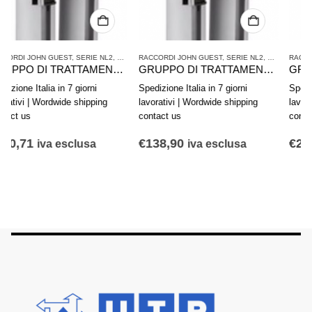
ATTAMENTO ARIA COMPRESSA
RACCORDI JOHN GUEST
,
SERIE NL2
,
TRATTAMENTO ARIA COMPRESSA
RACCORDI JOHN GUEST
,
SERIE NL2
,
TRAT
GRUPPO DI TRATTAMENTO ARIA IN 2 PARTI AVENTICS SERIE AS2-ACD R412006299
GRUPPO DI TRATTAMENTO ARIA IN 2 PARTI AVENTICS SERIE NL4-ACD 0821300501
Spedizione Italia in 7 giorni
Spedizione Italia in 7 giorni
lavorativi | Wordwide shipping
lavorativi | Wordwide shipping
contact us
contact us
€
138,90
€
210,60
iva esclusa
iva esclusa