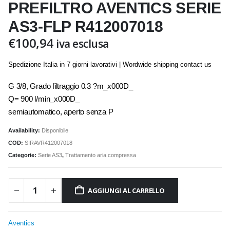
PREFILTRO AVENTICS SERIE
AS3-FLP R412007018
€
100,94
iva esclusa
Spedizione Italia in 7 giorni lavorativi | Wordwide shipping contact us
G 3/8, Grado filtraggio 0.3 ?m_x000D_
Q= 900 l/min_x000D_
semiautomatico, aperto senza P
Availability:
Disponibile
COD:
SIRAVR412007018
Categorie:
Serie AS3
,
Trattamento aria compressa
AGGIUNGI AL CARRELLO
Aventics