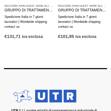
ATTAMENTO ARIA COMPRESSA
RACCORDI JOHN GUEST
,
SERIE NL2
,
TRATTAMENTO ARIA COMPRESSA
RACCORDI JOHN GUEST
,
SERIE NL2
,
TRAT
GRUPPO DI TRATTAMENTO ARIA IN 2 PARTI AVENTICS SERIE NL2-ACD 0821300401
GRUPPO DI TRATTAMENTO ARIA IN 2 PARTI AVENTICS SERIE AS2-ACD R412006298
Spedizione Italia in 7 giorni
Spedizione Italia in 7 giorni
lavorativi | Wordwide shipping
lavorativi | Wordwide shipping
contact us
contact us
€
131,71
€
101,95
iva esclusa
iva esclusa
UTR
S.r.l. svolge attività di rappresentanza industriale di