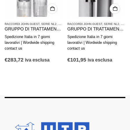
ATTAMENTO ARIA COMPRESSA
RACCORDI JOHN GUEST
,
SERIE NL2
,
TRATTAMENTO ARIA COMPRESSA
RACCORDI JOHN GUEST
,
SERIE NL2
,
TRAT
GRUPPO DI TRATTAMENTO ARIA IN 2 PARTI AVENTICS SERIE NL4-ACD 0821300502
GRUPPO DI TRATTAMENTO ARIA IN 2 PARTI AVENTICS SERIE AS2-ACD R412006298
Spedizione Italia in 7 giorni
Spedizione Italia in 7 giorni
lavorativi | Wordwide shipping
lavorativi | Wordwide shipping
contact us
contact us
€
283,72
€
101,95
iva esclusa
iva esclusa