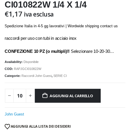
CI010822W 1/4 X 1/4
€
1,17
iva esclusa
Spedizione Italia in 4-5 gg lavorativi | Wordwide shipping contact us
raccordi per uso con tubi in acciaio inox
CONFEZIONE 10 PZ (o multipli)!!
Selezionare 10-20-30…
Availability:
Disponibile
COD:
RAPJGCI010822W
Categorie:
Raccordi John Guest
,
SERIE CI
AGGIUNGI AL CARRELLO
John Guest
AGGIUNGI ALLA LISTA DEI DESIDERI