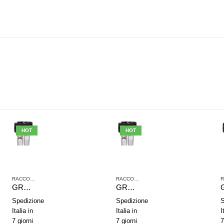
HOT
HOT
,
TRATTAMENTO ARIA COMPRESSA
RACCORDI JOHN GUEST
,
SERIE NL2
,
TRATTAMENTO ARIA COMPRESSA
RACCORDI JOHN GUEST
,
SERIE NL2
,
TRAT
GRUPPO DI TRATTAMENTO ARIA IN 2 PARTI AVENTICS SERIE NL4-ACD 0821300504
GRUPPO DI TRATTAMENTO ARIA IN 2 PARTI AVENTICS SERIE NL4-ACD 0821300502
Spedizione
Spedizione
S
Italia in
Italia in
I
7 giorni
7 giorni
7