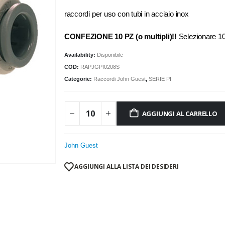
raccordi per uso con tubi in acciaio inox
CONFEZIONE 10 PZ (o multipli)!!
Selezionare 
Availability:
Disponibile
COD:
RAPJGPI0208S
Categorie:
Raccordi John Guest
,
SERIE PI
AGGIUNGI AL CARRELLO
John Guest
AGGIUNGI ALLA LISTA DEI DESIDERI