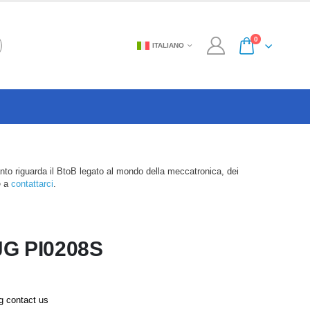
0
ITALIANO
anto riguarda il BtoB legato al mondo della meccatronica, dei
e a
contattarci
.
JG PI0208S
ng contact us