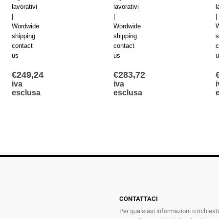
lavorativi
lavorativi
l
|
|
|
Wordwide
Wordwide
W
shipping
shipping
s
contact
contact
c
us
us
u
€
249,24
€
283,72
iva
iva
i
esclusa
esclusa
CONTATTACI
Per qualsiasi informazioni o richiest