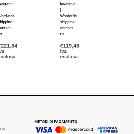
avorativi
lavorativi
lavorat
|
|
ordwide
Wordwide
Wordw
hipping
shipping
shippi
ontact
contact
contac
s
us
us
€
221,84
€
119,48
€
115
va
iva
iva
esclusa
esclusa
escl
METODI DI PAGAMENTO
a di