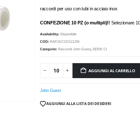
raccordi per uso con tubi in acciaio inox
CONFEZIONE 10 PZ (o multipli)!!
Selezionare 
Availability:
Disponibile
COD:
RAPJGCI221212W
Categorie:
Raccordi John Guest
,
SERIE CI
AGGIUNGI AL CARRELLO
John Guest
AGGIUNGI ALLA LISTA DEI DESIDERI