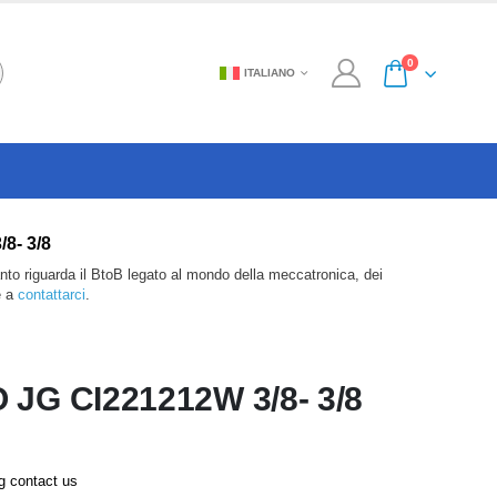
0
ITALIANO
/8- 3/8
anto riguarda il BtoB legato al mondo della meccatronica, dei
e a
contattarci
.
G CI221212W 3/8- 3/8
ng contact us