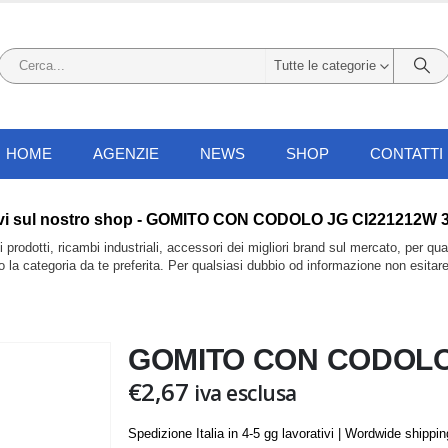
Tutte le categorie
HOME
AGENZIE
NEWS
SHOP
CONTATTI
li trovi sul nostro shop - GOMITO CON CODOLO JG CI221212W 3
prodotti, ricambi industriali, accessori dei migliori brand sul mercato, per qu
do la categoria da te preferita. Per qualsiasi dubbio od informazione non esitar
GOMITO CON CODOLO J
€
2,67
iva esclusa
Spedizione Italia in 4-5 gg lavorativi | Wordwide shippi