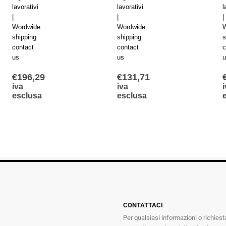
lavorativi
lavorativi
l
|
|
|
Wordwide
Wordwide
W
shipping
shipping
s
contact
contact
c
us
us
u
€
196,29
€
131,71
iva
iva
i
esclusa
esclusa
CONTATTACI
Per qualsiasi informazioni o richiest