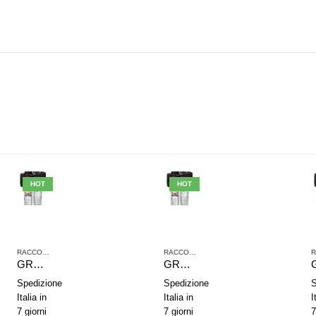
HOT
HOT
,
TRATTAMENTO ARIA COMPRESSA
RACCORDI JOHN GUEST
,
SERIE NL2
,
TRATTAMENTO ARIA COMPRESSA
RACCORDI JOHN GUEST
,
SERIE NL2
,
TRAT
GRUPPO DI TRATTAMENTO ARIA IN 2 PARTI AVENTICS SERIE NL2-ACD 0821300402
GRUPPO DI TRATTAMENTO ARIA IN 2 PARTI AVENTICS SERIE NL2-ACD 0821300401
Spedizione
Spedizione
S
Italia in
Italia in
I
7 giorni
7 giorni
7