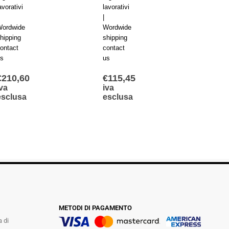
avorativi
lavorativi
lavorat
|
|
ordwide
Wordwide
Wordw
hipping
shipping
shippi
ontact
contact
contac
s
us
us
€
210,60
€
115,45
€
140
va
iva
iva
esclusa
esclusa
escl
METODI DI PAGAMENTO
a di