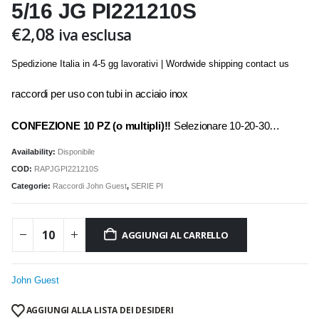
5/16 JG PI221210S
€
2,08
iva esclusa
Spedizione Italia in 4-5 gg lavorativi | Wordwide shipping contact us
raccordi per uso con tubi in acciaio inox
CONFEZIONE 10 PZ (o multipli)!!
Selezionare 10-20-30…
Availability:
Disponibile
COD:
RAPJGPI221210S
Categorie:
Raccordi John Guest
,
SERIE PI
AGGIUNGI AL CARRELLO
John Guest
AGGIUNGI ALLA LISTA DEI DESIDERI