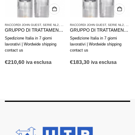
ATTAMENTO ARIA COMPRESSA
RACCORDI JOHN GUEST
,
SERIE NL2
,
TRATTAMENTO ARIA COMPRESSA
RACCORDI JOHN GUEST
,
SERIE NL2
,
TRAT
GRUPPO DI TRATTAMENTO ARIA IN 2 PARTI AVENTICS SERIE NL4-ACD 0821300531
GRUPPO DI TRATTAMENTO ARIA IN 2 PARTI AVENTICS SERIE NL4-ACD 0821300500
Spedizione Italia in 7 giorni
Spedizione Italia in 7 giorni
lavorativi | Wordwide shipping
lavorativi | Wordwide shipping
contact us
contact us
€
210,60
€
183,30
iva esclusa
iva esclusa