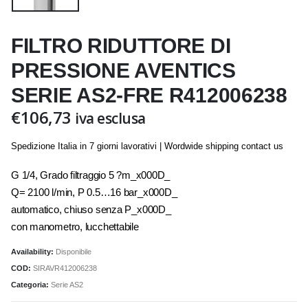
FILTRO RIDUTTORE DI
PRESSIONE AVENTICS
SERIE AS2-FRE R412006238
€
106,73
iva esclusa
Spedizione Italia in 7 giorni lavorativi | Wordwide shipping contact us
G 1/4, Grado filtraggio 5 ?m_x000D_
Q= 2100 l/min, P 0.5…16 bar_x000D_
automatico, chiuso senza P_x000D_
con manometro, lucchettabile
Availability:
Disponibile
COD:
SIRAVR412006238
Categoria:
Serie AS2