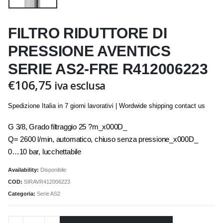
FILTRO RIDUTTORE DI
PRESSIONE AVENTICS
SERIE AS2-FRE R412006223
€
106,75
iva esclusa
Spedizione Italia in 7 giorni lavorativi | Wordwide shipping contact us
G 3/8, Grado filtraggio 25 ?m_x000D_
Q= 2600 l/min, automatico, chiuso senza pressione_x000D_
0…10 bar, lucchettabile
Availability:
Disponibile
COD:
SIRAVR412006223
Categoria:
Serie AS2