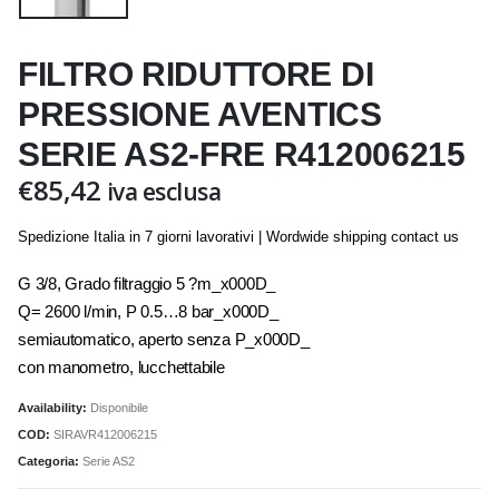
FILTRO RIDUTTORE DI
PRESSIONE AVENTICS
SERIE AS2-FRE R412006215
€
85,42
iva esclusa
Spedizione Italia in 7 giorni lavorativi | Wordwide shipping contact us
G 3/8, Grado filtraggio 5 ?m_x000D_
Q= 2600 l/min, P 0.5…8 bar_x000D_
semiautomatico, aperto senza P_x000D_
con manometro, lucchettabile
Availability:
Disponibile
COD:
SIRAVR412006215
Categoria:
Serie AS2