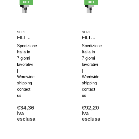
HOT
HOT
SERIE AS2
SERIE AS2
FILTRO AVENTICS SERIE AS2-FLS R412006012
FILTRO RIDUTTORE DI PRESSIONE AVENTICS SERIE AS2-FLS R412006007
Spedizione
Spedizione
Italia in
Italia in
7 giorni
7 giorni
lavorativi
lavorativi
|
|
Wordwide
Wordwide
shipping
shipping
contact
contact
us
us
€
34,36
€
92,20
iva
iva
esclusa
esclusa