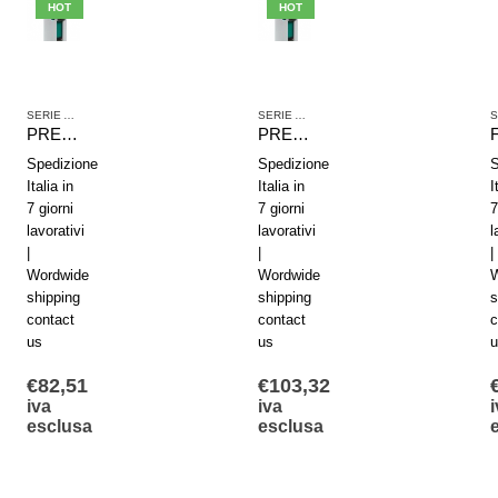
HOT
HOT
SERIE AS2
SERIE AS2
PREFILTRO AVENTICS SERIE AS2-FLP R412006027
PREFILTRO AVENTICS SERIE AS2-FLP R412006033
Spedizione
Spedizione
S
Italia in
Italia in
I
7 giorni
7 giorni
7
lavorativi
lavorativi
l
|
|
|
Wordwide
Wordwide
W
shipping
shipping
s
contact
contact
c
us
us
u
€
82,51
€
103,32
iva
iva
i
esclusa
esclusa