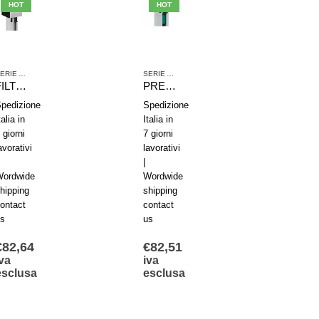
HOT
HOT
HO
SERIE AS2
SERIE AS2
SERIE
FILTRO RIDUTTORE DI PRESSIONE AVENTICS SERIE AS2-FLS R412006011
PREFILTRO AVENTICS SERIE AS2-FLP R412006018
FILTRO RIDUTTORE DI PRESSIONE AVENTICS S
pedizione
Spedizione
Spediz
talia in
Italia in
Italia i
 giorni
7 giorni
7 giorn
avorativi
lavorativi
lavorat
|
|
ordwide
Wordwide
Wordw
hipping
shipping
shippi
ontact
contact
contac
s
us
us
€
82,64
€
82,51
€
88,
va
iva
iva
esclusa
esclusa
escl