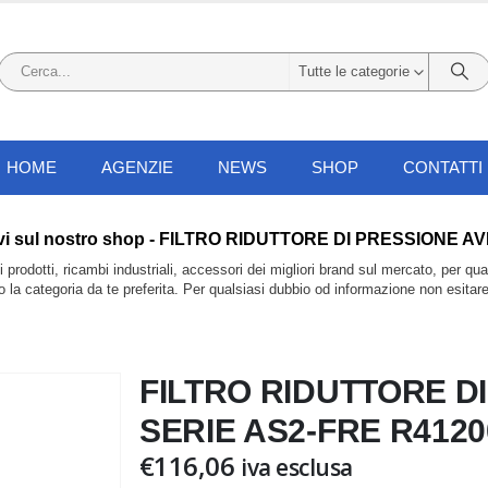
Tutte le categorie
HOME
AGENZIE
NEWS
SHOP
CONTATTI
li li trovi sul nostro shop - FILTRO RIDUTTORE DI PRESSIO
prodotti, ricambi industriali, accessori dei migliori brand sul mercato, per qu
do la categoria da te preferita. Per qualsiasi dubbio od informazione non esitar
FILTRO RIDUTTORE D
SERIE AS2-FRE R4120
€
116,06
iva esclusa