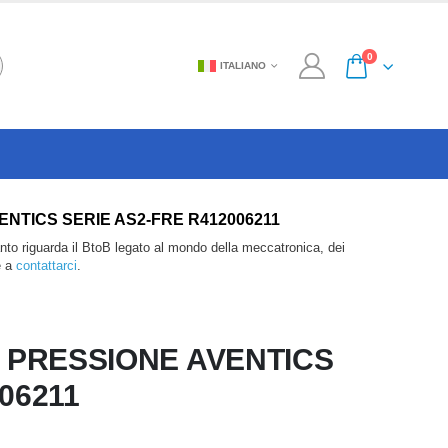
0
ITALIANO
NE AVENTICS SERIE AS2-FRE R412006211
anto riguarda il BtoB legato al mondo della meccatronica, dei
e a
contattarci
.
I PRESSIONE AVENTICS
06211