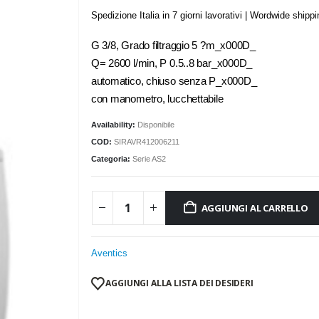
Spedizione Italia in 7 giorni lavorativi | Wordwide shipp
G 3/8, Grado filtraggio 5 ?m_x000D_
Q= 2600 l/min, P 0.5..8 bar_x000D_
automatico, chiuso senza P_x000D_
con manometro, lucchettabile
Availability:
Disponibile
COD:
SIRAVR412006211
Categoria:
Serie AS2
AGGIUNGI AL CARRELLO
Aventics
AGGIUNGI ALLA LISTA DEI DESIDERI