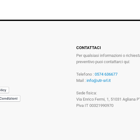
CONTATTACI
Per qualsiasi informazioni o richiest
preventivo puoi contattarci qui:
Telefono :
0574 636677
Mail :
info@utr-srl.it
Sede fisica:
Via Enrico Fermi, 1, 51031 Agliana P
Piva IT 00321990970