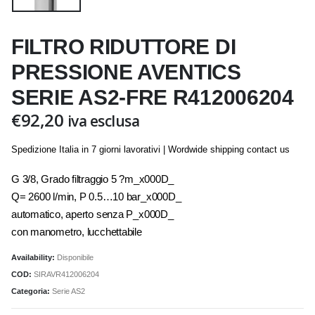
FILTRO RIDUTTORE DI
PRESSIONE AVENTICS
SERIE AS2-FRE R412006204
€
92,20
iva esclusa
Spedizione Italia in 7 giorni lavorativi | Wordwide shipping contact us
G 3/8, Grado filtraggio 5 ?m_x000D_
Q= 2600 l/min, P 0.5…10 bar_x000D_
automatico, aperto senza P_x000D_
con manometro, lucchettabile
Availability:
Disponibile
COD:
SIRAVR412006204
Categoria:
Serie AS2