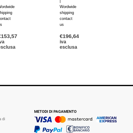
|
|
ordwide
Wordwide
Wordw
hipping
shipping
shippi
ontact
contact
contac
s
us
us
€
153,57
€
196,64
€
209
iva
iva
iva
esclusa
esclusa
escl
METODI DI PAGAMENTO
a di