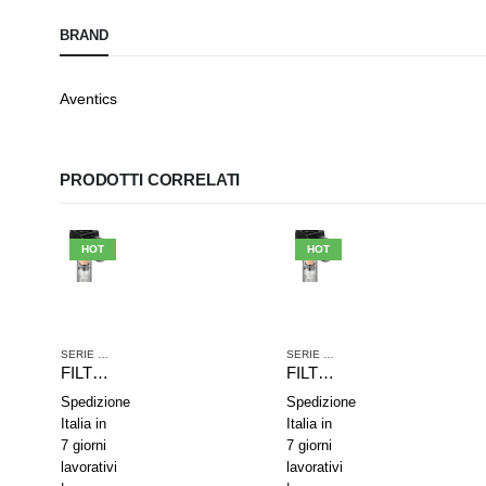
BRAND
Aventics
PRODOTTI CORRELATI
HOT
HOT
IA COMPRESSA
SERIE NL2
,
TRATTAMENTO ARIA COMPRESSA
SERIE NL4
,
TRATTAMENTO ARIA CO
FILTRO RIDUTTORE DI PRESSIONE AVENTICS SERIE NL2-FRE 0821300305
FILTRO RIDUTTORE DI PRESSIONE AVENTICS SERIE NL4-FRE 0821300238
Spedizione
Spedizione
Italia in
Italia in
7 giorni
7 giorni
lavorativi
lavorativi