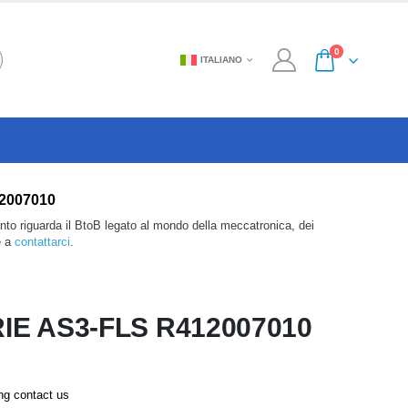
0
ITALIANO
412007010
anto riguarda il BtoB legato al mondo della meccatronica, dei
e a
contattarci
.
IE AS3-FLS R412007010
ing contact us