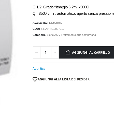
G 1/2, Grado filtraggio 5 ?m_x000D_
Q= 3500 l/min, automatico, aperto senza pressio
Availability:
Disponibile
COD:
SIRAVR412007010
Categorie:
Serie AS3
,
Trattamento aria compressa
AGGIUNGI AL CARRELLO
Aventics
AGGIUNGI ALLA LISTA DEI DESIDERI