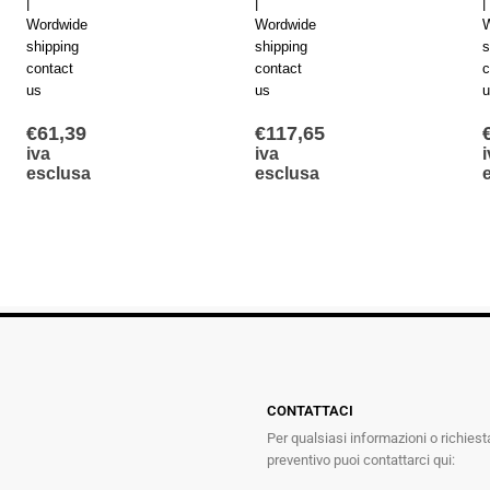
|
|
|
Wordwide
Wordwide
W
shipping
shipping
s
contact
contact
c
us
us
u
€
61,39
€
117,65
iva
iva
esclusa
esclusa
CONTATTACI
Per qualsiasi informazioni o richiest
preventivo puoi contattarci qui: