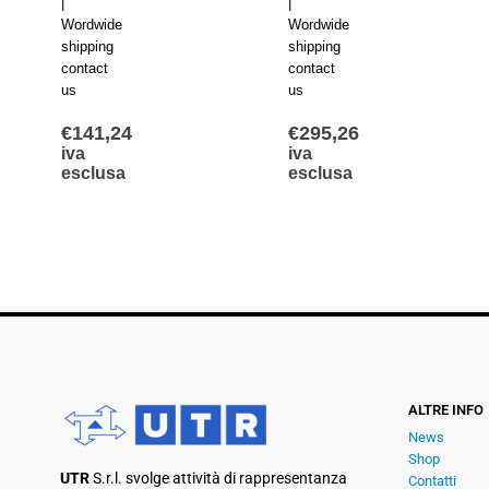
|
|
Wordwide
Wordwide
shipping
shipping
contact
contact
us
us
€
141,24
€
295,26
iva
iva
esclusa
esclusa
ALTRE INFO
News
Shop
UTR
S.r.l. svolge attività di rappresentanza
Contatti