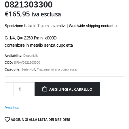
0821303300
€
165,95
iva esclusa
Spedizione Italia in 7 giorni lavorativi | Wordwide shipping contact us
G 1/4, Q= 2250 l/min_x000D_
contenitore in metallo senza cupoletta
Availability:
Disponibile
COD:
SIRAV0821303300
Categorie:
Serie NL4
,
Trattamento aria compressa
AGGIUNGI AL CARRELLO
Aventics
AGGIUNGI ALLA LISTA DEI DESIDERI