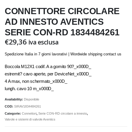
CONNETTORE CIRCOLARE
AD INNESTO AVENTICS
SERIE CON-RD 1834484261
€
29,36
iva esclusa
Spedizione Italia in 7 giorni lavorativi | Wordwide shipping contact us
Boccola M12X1 codif. A a gomito 90?_x000D_
estremit? cavo aperte, per DeviceNet_x000D_
4 A max, non schermato_x000D_
lungh. cavo 10 m_x000D_
Availability:
Disponibile
COD:
SIRAV1834484261
Categorie:
Connettori
,
Serie CON-RD circolare a innesto
,
Valvole e sistemi di valvole Aventics