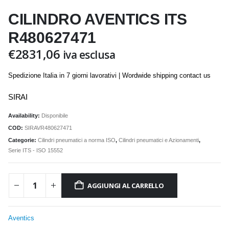
CILINDRO AVENTICS ITS
R480627471
€
2831,06
iva esclusa
Spedizione Italia in 7 giorni lavorativi | Wordwide shipping contact us
SIRAI
Availability:
Disponibile
COD:
SIRAVR480627471
Categorie:
Cilindri pneumatici a norma ISO
,
Cilindri pneumatici e Azionamenti
,
Serie ITS - ISO 15552
AGGIUNGI AL CARRELLO
Aventics