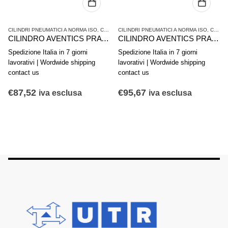
RA - ISO 15552
CILINDRI PNEUMATICI A NORMA ISO
,
SERIE PRA - ISO 15552
,
CILINDRI PNEUMATICI E AZIONAMENTI
CILINDRI PNEUMATICI A NORMA ISO
,
SERIE PRA 
,
CILINDRI PNEUMATICI E AZIONAMENTI
CILINDRO AVENTICS PRA 0822120007
CILINDRO AVENTICS PRA 0822121005
Spedizione Italia in 7 giorni
Spedizione Italia in 7 giorni
lavorativi | Wordwide shipping
lavorativi | Wordwide shipping
contact us
contact us
€
87,52
€
95,67
iva esclusa
iva esclusa