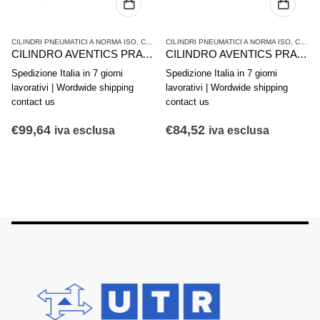
RA - ISO 15552
CILINDRI PNEUMATICI A NORMA ISO
,
SERIE PRA - ISO 15552
,
CILINDRI PNEUMATICI E AZIONAMENTI
CILINDRI PNEUMATICI A NORMA ISO
,
SERIE PRA 
,
CILINDRI PNEUMATICI E AZIONAMENTI
CILINDRO AVENTICS PRA 0822120011
CILINDRO AVENTICS PRA 0822120005
Spedizione Italia in 7 giorni
Spedizione Italia in 7 giorni
lavorativi | Wordwide shipping
lavorativi | Wordwide shipping
contact us
contact us
€
99,64
€
84,52
iva esclusa
iva esclusa