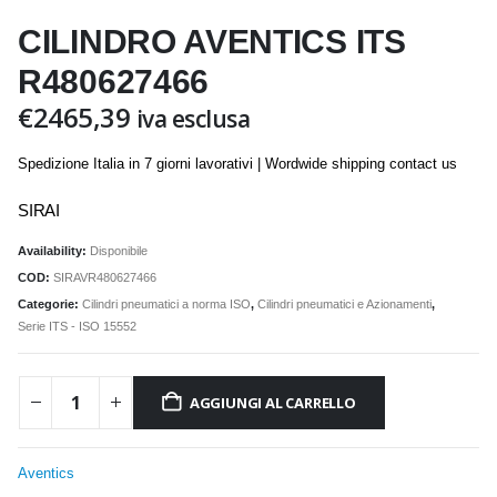
CILINDRO AVENTICS ITS
R480627466
€
2465,39
iva esclusa
Spedizione Italia in 7 giorni lavorativi | Wordwide shipping contact us
SIRAI
Availability:
Disponibile
COD:
SIRAVR480627466
Categorie:
Cilindri pneumatici a norma ISO
,
Cilindri pneumatici e Azionamenti
,
Serie ITS - ISO 15552
AGGIUNGI AL CARRELLO
Aventics