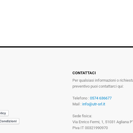
CONTATTACI
Per qualsiasi informazioni o richiest
preventivo puoi contattarci qui:
Telefono :
0574 636677
Mail :
info@utr-srl.it
Sede fisica:
Via Enrico Fermi, 1, 51031 Agliana P
Piva IT 00321990970