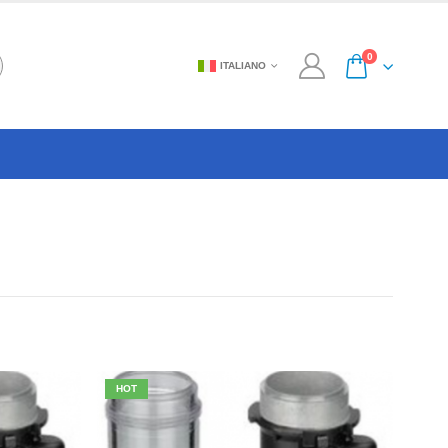
0
ITALIANO
HOT